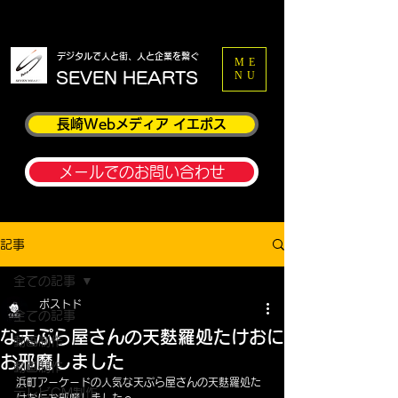
​デジタルで人と街、人と企業を繋ぐ
ME
​SEVEN HEARTS
NU
長崎Webメディア イエポス
メールでのお問い合わせ
記事
全ての記事
ポストド
全ての記事
な天ぷら屋さんの天麩羅処たけおに
動画制作
お邪魔しました
動画制作
浜町アーケードの人気な天ぷら屋さんの天麩羅処た
テレビCM制作