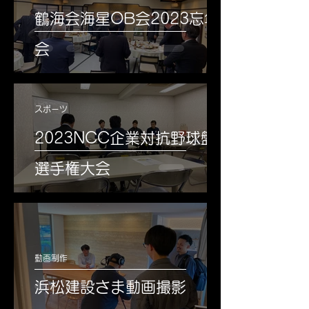
鶴海会海星OB会2023忘年
会
スポーツ
2023NCC企業対抗野球盤
選手権大会
動画制作
浜松建設さま動画撮影