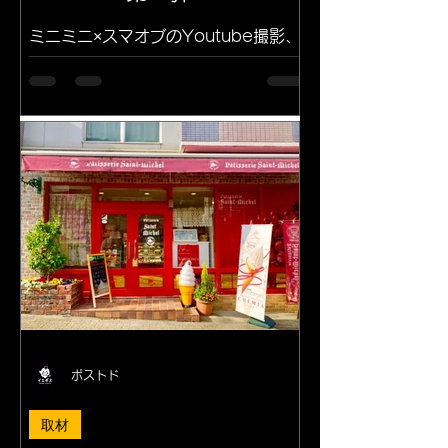
ミニミニ×スマオブのYoutube撮影、
編集をディレクターのももちゃんが担
当させた頂きました！ 公開第一弾で
す。。 たくさん見てくださいポス😎
↓↓画像をクリック😆
ポストド
取材