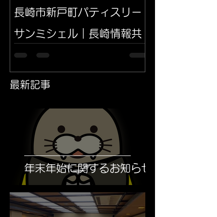
長崎市新戸町パティスリー
サンミシェル｜長崎情報共
有イエポス
🎂#パティスリーサンミシェル のご紹
最新記事
介です。 創業13年、ご存知の方も多
いと思います。 店内に入ると、おいし
い〜、あま〜い香りが🤤 たまりませ
ん。。 ケーキ🍰は種類も豊富で、色味
も素晴らしかったです。 また、#肉球
チョコ 🍫、、😍...
年末年始に関するお知らせ