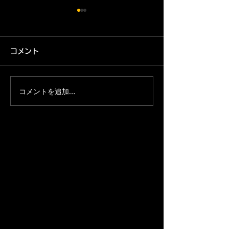
コメント
コメントを追加…
鶴海会海星OB会2023忘
2023NCC企
年会
盤選手権大会