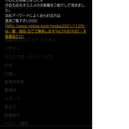
けおにお邪魔しました☺️
今回も店主オススメの天麩羅をご紹介して頂きまし
無題のカテゴリー
た♪
社会人野球
浜町アーケードによくおられる方は
是非ご覧下さい🙆‍♀️🙆‍♂️
講師
https://www.yellow-post.media/2021/11/29/
味・量・値段-全てで勝負します%E3%80%82｜天
講師
麩羅処たけ/
長崎WEBメディア イエポス
デザイン
タカシマホールディングス
木材
引越し
事務所移転
事務所
スポーツ
集まり
映像制作
ドローン撮影