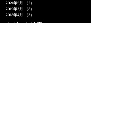
2021年5月
（2）
2件の記事
2019年3月
（8）
8件の記事
2018年4月
（3）
3件の記事
タグから検索
2023年
Cordial
NCC長崎文化放送
NIB長崎国際テレビ
NSNプランニング
PR動画
youtube
お店紹介
やがため
アイドル
アウター
アクションカメラも使いました
アミューズメッツ
イエポス
イタリアン
イタリアンバルレアーリ
イベント
イメージ動画
インスタについて
インタビューはピンマイク
エキスパートバンク
カフェ
キーパープロショップ
ケーキ屋
コーヒー
コールドプレスジュース専門店 hello cafe
サウンドロゴ
サボテン
スポーツ
スマオブ
ダイニングたつや
テレビCM
デザイン
デリカフェうさぎ
ドローン撮影
パティスリーサンミシェル
マルバローザ
ミニミニ
レイフィールド浜町観光通り店