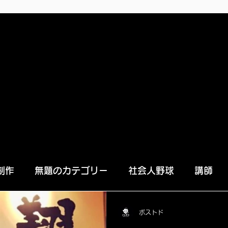
制作
無題のカテゴリー
社会人野球
講師
カシマホールディングス
木材
引越し
事務
ポストド