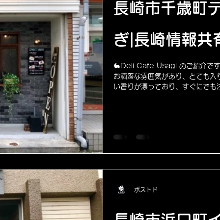
長崎市千歳町
ぎ|長崎情報共
🐇Deli Cafe Usagi の
お洒落な雰囲気があり、とても入
い香りが漂っており、すぐにでも注文
ポストド