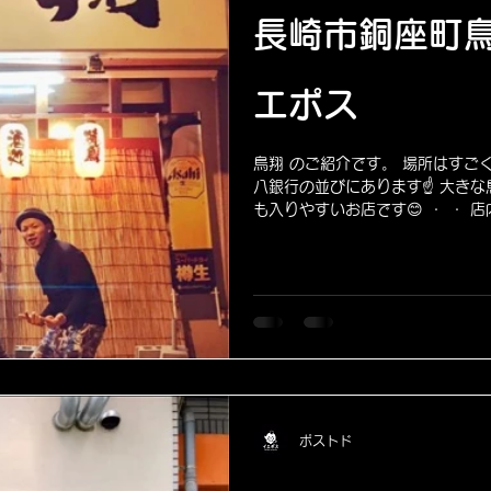
長崎市銅座町鳥
影
取材
Youtube撮影
エポス
鳥翔 のご紹介です。 場所はすご
八銀行の並びにあります☝️ 大き
も入りやすいお店です😊 ・ ・
り、 "気軽に入れて" "気軽に飲めて"
ポストド