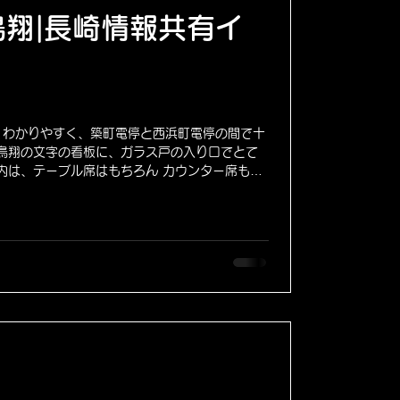
翔|長崎情報共有イ
くわかりやすく、築町電停と西浜町電停の間で十
な鳥翔の文字の看板に、ガラス戸の入り口でとて
 店内は、テーブル席はもちろん カウンター席もあ
...