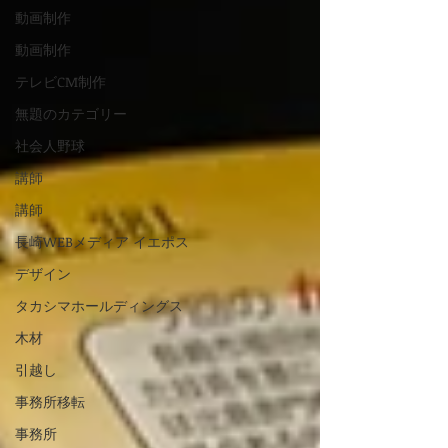
動画制作
動画制作
テレビCM制作
無題のカテゴリー
社会人野球
講師
講師
長崎WEBメディア イエポス
デザイン
タカシマホールディングス
木材
引越し
事務所移転
事務所