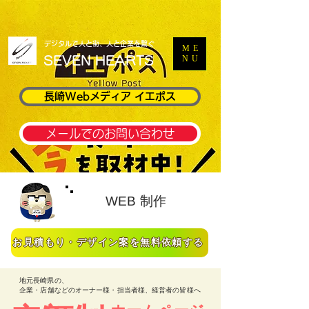
​デジタルで人と街、人と企業を繋ぐ
ME
​SEVEN HEARTS
NU
長崎Webメディア イエポス
メールでのお問い合わせ
WEB 制作
お見積もり・デザイン案を無料依頼する
地元長崎県の、
企業・店舗などのオーナー様・担当者様、経営者の皆様へ