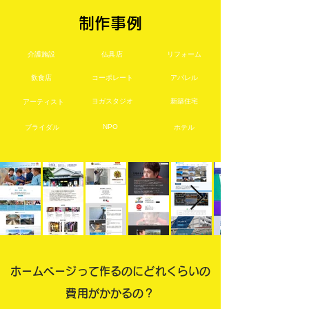
制作事例
介護施設
仏具店
リフォーム
飲食店
コーポレート
アパレル
ヨガスタジオ
新築住宅
アーティスト
NPO
ブライダル
ホテル
ホームページって作るのにどれくらいの
費用がかかるの？