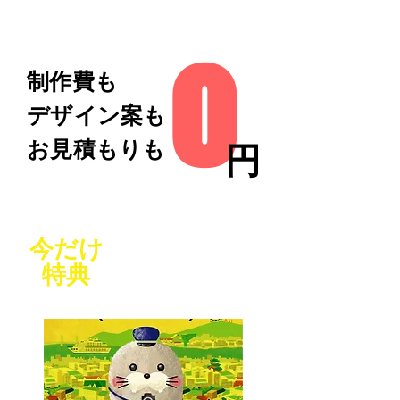
o
​制作費も
​デザイン案も
​お見積もりも
円
今だけ
特典