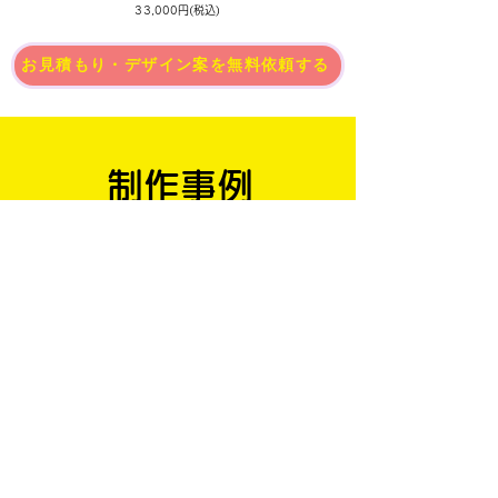
33,000円(税込)
お見積もり・デザイン案を無料依頼する
​制作事例
​高品質なデザイン制作をお約束します
介護施設
仏具店
リフォーム
新築住宅
NPO
アーティスト
飲食店
コーポレート
アパレル
ヨガスタジオ
ブライダル
ホテル