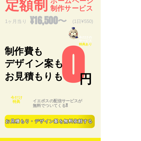
​定額制
ホームページ​
制作サービス
¥16,500〜​
1ヶ月当り
(1日¥550)
o
今だけの
サービス
特典あり
​制作費も
​デザイン案も
​お見積もりも
円
今だけ
イエポスの配信サービスが
特典
無料でついてくる!!
お見積もり・デザイン案を無料依頼する