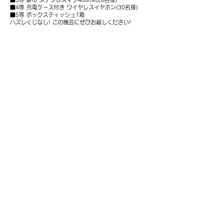
■4等 充電ケース付き ワイヤレスイヤホン(30名様)
■5等 ボックスティッシュ1箱
ハズレくじなし! この機会にぜひお越しください!
【イベント内容❺】
最後までご覧いただいた方だけの大特典!
この画像をスマホにスクショして保存し、給油後に店頭
スタッフにお見せください! ガラポン抽選会に1回チャレ
ンジできます!!
↓↓↓お問い合わせはこちら↓↓↓