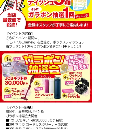
【イベント内容❸】
さらにイベント期間中、
『モバイルEneKey』を登録で、ボックスティッシュ5
箱プレゼント! さらにガラポン抽選会1回チャレンジ!
【イベント内容❹】
期間中、豪華賞品が当たる
ガラポン抽選会大開催!
■1等 JCBギフト券30,000円分(1名様)
■2等 マキタ コードレスクリーナー(5名様)
■3等 象印 ステンレスマグ480mℓ(20名様)