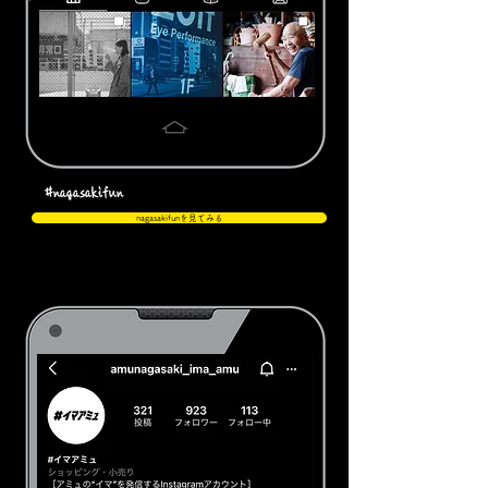
#nagasakifun
nagasakifunを見てみる