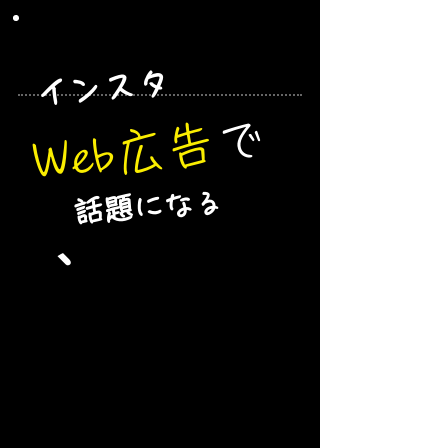
​インスタ​
で
Web広告
​
​話題になる