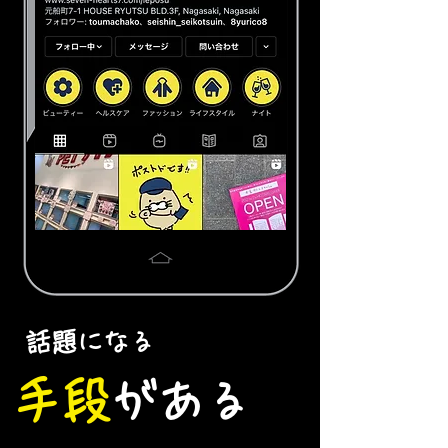
話題になる
手段
があ
る